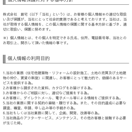
株式会社 創宅（以下「当社」という）は、お客様の個人情報※の適切な取扱
い及び保護が、当社にとって社会的責務であると考えております。当社は、当
社が取得する個人情報を、この個人情報の保護に関する基本方針に基づき、適
切に取扱い、保護に努めます。
※）個人情報とは、その個人を特定できる氏名、住所、電話番号等、当社との
お取引上、開示して頂いた情報の事です。
個人情報の利用目的
1.当社の業務（住宅他建築物・リフォームの設計施工、土地の売買及び土地建
物の仲介、賃貸の斡旋）に関連し、お客様にとって魅力的で、価値のあるサー
ビスを提供する為。
2.お客様から請求された資料、カタログをお届けする為。
3.お客様からのご相談に対し、適切なご提案をする為。
4.お客様に、ダイレクトメール、電子メール等による情報をご提供する為。
5.当社の業務に関する契約の締結・履行する為。また、その目的達成に必要な
調査、審査、申請、申し込み等の手続きの為。
6.当社もしくは当社業務に関して、企画、開発、改善等の為。
7.当社商品のアフターサービス、メンテナンス、その他お客様と接触する必要
が生じた時。