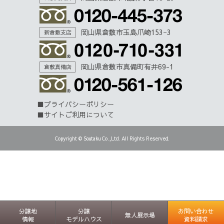
岡山県倉敷市玉島爪崎153−3
新倉敷支店
岡山県倉敷市真備町有井69-1
倉敷真備店
プライバシーポリシー
サイトご利用について
Copyright © Soutaku Co.,Ltd. All Rights Reserved.
分譲地
分譲
お問い合わせ
無人展示場
情報
モデルハウス
資料請求