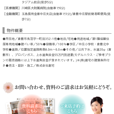
タジアム前店(徒歩5分)
医療機関
川崎医大附属病院(自動車で6分)
金融機関
玉島信用金庫中庄支店(自動車で3分)/倉敷中庄駅前簡易郵便局(徒
歩7分)
物件概要
●所在地／倉敷市鳥羽字一町田352-1他●地目/宅地●用途地域／第1種低層住
居専用地域●建ぺい率／50％●容積率／100％●学区／中庄小学校・倉敷北中
学校●道路／位置指定道路南側4.0m～6.0ｍ●その他／公共下水、水道20φ（倉
敷市）、プロパンガス、上水道負担金55万円別途要(モデルハウス・ご参考プラ
ンの販売価格には上下水道負担金が含まれています。)※(株)創宅の建築条件付
き●売主・設計・施工／株式会社創宅