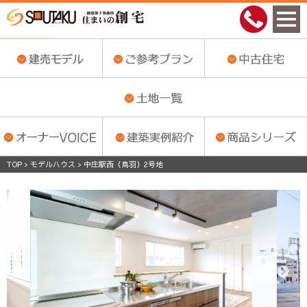
モデル一覧へ
TOP
>
モデルハウス
>
中庄駅西（鳥羽）2号地