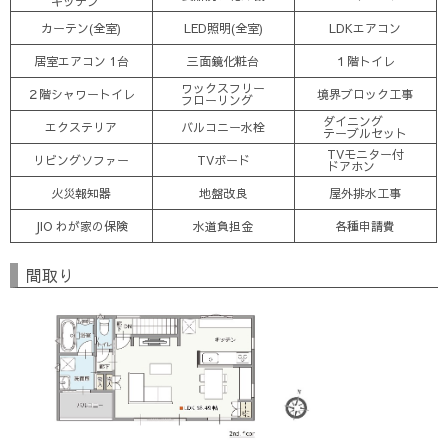
キッチン
カーテン(全室)
LED照明(全室)
LDKエアコン
居室エアコン 1台
三面鏡化粧台
１階トイレ
ワックスフリー
２階シャワートイレ
境界ブロック工事
フローリング
ダイニング
エクステリア
バルコニー水栓
テーブルセット
TVモニター付
リビングソファー
TVボード
ドアホン
火災報知器
地盤改良
屋外排水工事
JIO わが家の保険
水道負担金
各種申請費
間取り