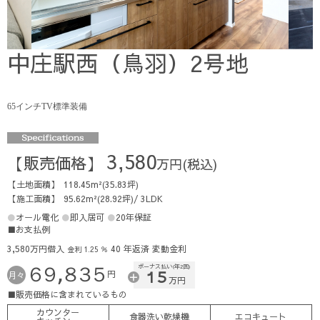
中庄駅西（鳥羽）2号地
65インチTV標準装備
3,580
販売価格
万円(税込)
土地面積
118.45m²(35.83坪)
施工面積
95.62m²(28.92坪)/ 3LDK
オール電化
即入居可
20年保証
お支払例
3,580万円借入
40 年返済 変動金利
金利 1.25 ％
ボーナス払い(年2回)
６９,８３５
１５
円
月々
万円
販売価格に含まれているもの
カウンター
食器洗い乾燥機
エコキュート