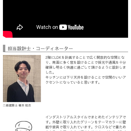
担当設計士・コーディネーター
2階にLDKを計画することで広く開放的な空間とな
り、南面に多く窓を設けることで採光や通風を十分
確保し明るく快適に過ごして頂けるように設計しま
した。
キッチンには下り天井を設けることで空間のいいア
クセントになっていると思います。
二級建築士 植本 琉衣
インダストリアルスタイルでまとめたインテリアで
す。外壁に取り入れたグリーンをテーマカラーに壁
紙や家具で取り入れています。クロスなどで重ため