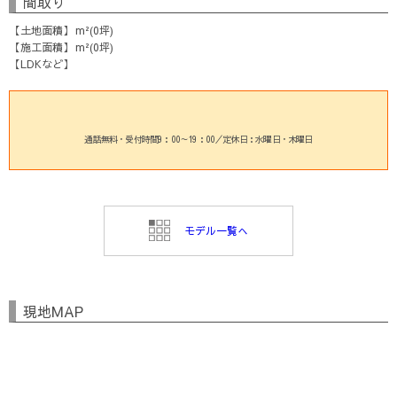
間取り
土地面積
m²(0坪)
施工面積
m²(0坪)
LDKなど
通話無料・受付時間9：00～19：00／定休日：水曜日・木曜日
モデル一覧へ
現地MAP