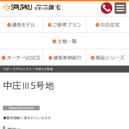
一覧へ
TOP
>
モデルハウス
>
中庄Ⅲ5号地
中庄Ⅲ5号地
販売価格に含まれているもの