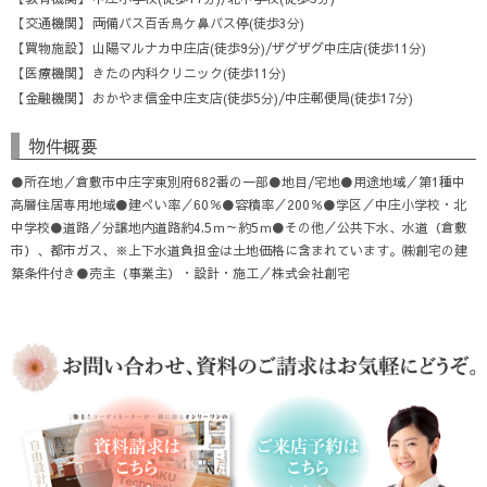
交通機関
両備バス百舌鳥ケ鼻バス停(徒歩3分)
買物施設
山陽マルナカ中庄店(徒歩9分)/ザグザグ中庄店(徒歩11分)
医療機関
きたの内科クリニック(徒歩11分)
金融機関
おかやま信金中庄支店(徒歩5分)/中庄郵便局(徒歩17分)
物件概要
●所在地／倉敷市中庄字東別府682番の一部●地目/宅地●用途地域／第1種中
高層住居専用地域●建ぺい率／60％●容積率／200％●学区／中庄小学校・北
中学校●道路／分譲地内道路約4.5ｍ～約5ｍ●その他／公共下水、水道（倉敷
市）、都市ガス、※上下水道負担金は土地価格に含まれています。㈱創宅の建
築条件付き●売主（事業主）・設計・施工／株式会社創宅