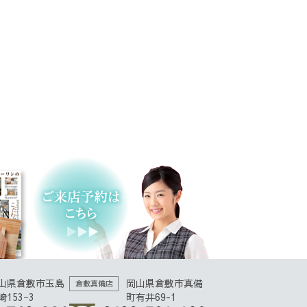
山県倉敷市玉島
岡山県倉敷市真備
倉敷真備店
崎153−3
町有井69-1