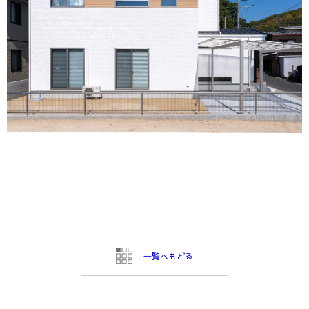
⼀覧へもどる