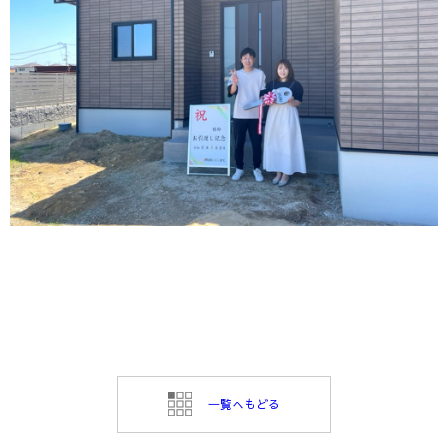
⼀覧へもどる