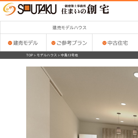
TOP
>
モデルハウス
>
中島13号地