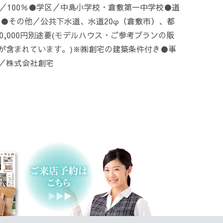
／100％●学区／中島小学校・倉敷第一中学校●道
m●その他／公共下水道、水道20φ（倉敷市）、都
0,000円別途要(モデルハウス・ご参考プランの販
が含まれています。)※㈱創宅の建築条件付き●事
／株式会社創宅