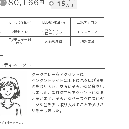
８０,１６６
円
１５
月々
万円
カーテン(全室)
LED照明(全室)
LDKエアコン
ワックスフリー
レ
2階トイレ
エクステリア
フローリング
TVモニター付
火災報知器
地盤改良
ドアホン
ーディネーター
ダークグレーをアクセントに！
ペンダントライトは上下に光を広げるも
のを取り入れ、空間に柔らかな印象を出
しました。消灯時でもアクセントになる
と思います。柔らかなベースクロスにダ
ークな色を少し取り入れることでメリハ
リを出しました。
ーディネーターより