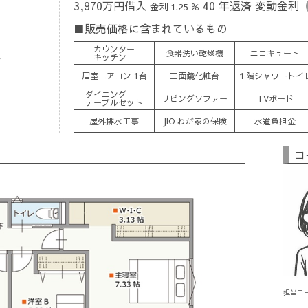
3,970万円借入
40 年返済 変動金利
金利 1.25 ％
販売価格に含まれているもの
カウンター
ス
食器洗い乾燥機
エコキュート
キッチン
居室エアコン 1台
三面鏡化粧台
１階シャワートイ
ダイニング
リビングソファー
TVボード
テーブルセット
屋外排水工事
JIO わが家の保険
水道負担金
コ
担当コ