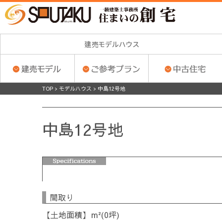
TOP
>
モデルハウス
>
中島12号地
中島12号地
間取り
土地面積
m²(0坪)