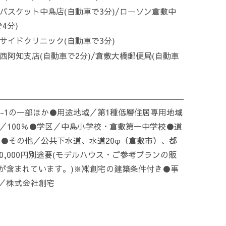
バスケット中島店(自動車で3分)/ローソン倉敷中
4分)
サイドクリニック(自動車で3分)
西阿知支店(自動車で2分)/倉敷大橋郵便局(自動車
7-1の一部ほか●用途地域／第1種低層住居専用地域
／100％●学区／中島小学校・倉敷第一中学校●道
m●その他／公共下水道、水道20φ（倉敷市）、都
0,000円別途要(モデルハウス・ご参考プランの販
が含まれています。)※㈱創宅の建築条件付き●事
／株式会社創宅