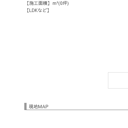
施工面積
m²(0坪)
LDKなど
現地MAP