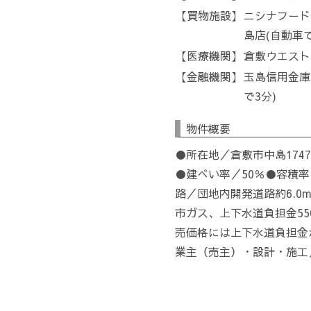
買物施設
ニシナフード
島店(自動車で
医療機関
倉敷ウエスト
金融機関
玉島信用金庫
で3分)
物件概要
●所在地／倉敷市中島174
●建ぺい率／50％●容積率
路／団地内開発道路約6.0
市ガス、上下水道負担金55
売価格には上下水道負担金
業主（売主）・設計・施工